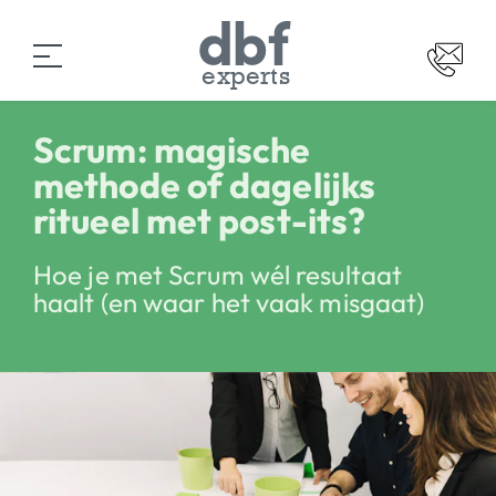
experts
Scrum: magische
methode of dagelijks
ritueel met post-its?
Hoe je met Scrum wél resultaat
haalt (en waar het vaak misgaat)