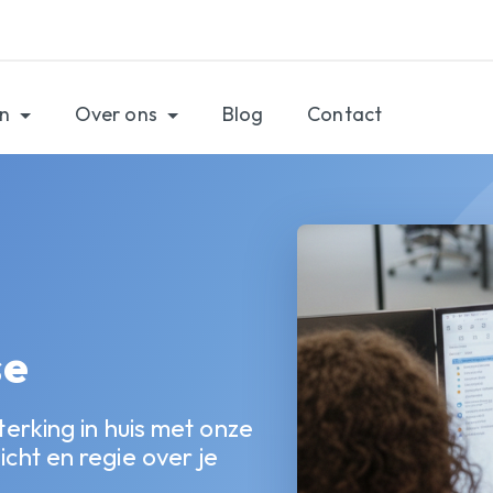
en
Over ons
Blog
Contact
se
terking in huis met onze
icht en regie over je