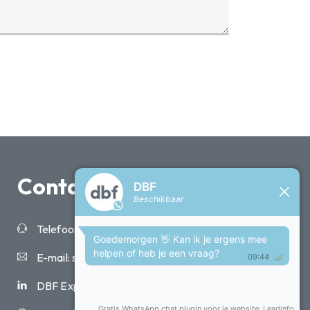
Contact
Telefoon: +31 10 264 60 60
E-mail: sales@dbf.nl
DBF Experts